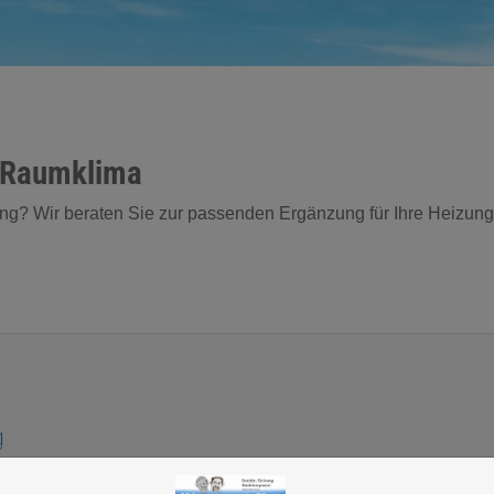
s Raumklima
ng? Wir beraten Sie zur passenden Ergänzung für Ihre Heizung
g