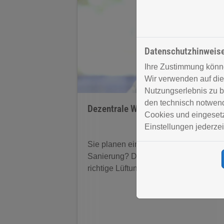
Datenschutzhinweis
Ihre Zustimmung könne
Wir verwenden auf die
Nutzungserlebnis zu b
den technisch notwendi
Dezentrale Wohnraumlüftung
Cookies und eingesetz
Einstellungen jederzei
Sie planen eine energetische
Sanierung? Dann sollten Sie an das
richtige Lüftungskonzept denken.