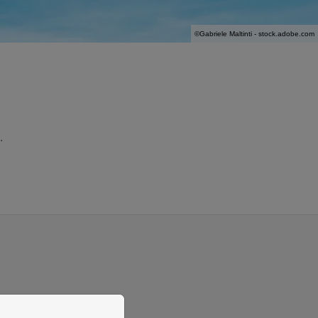
©
Gabriele Maltinti - stock.adobe.com
.