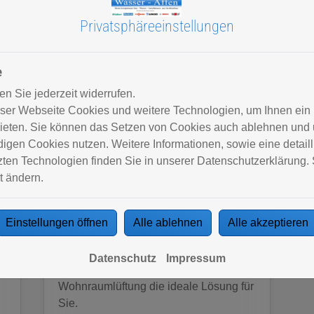
Privatsphäre­einstellungen
e
n Sie jederzeit widerrufen.
ser Webseite Cookies und weitere Technologien, um Ihnen ein
ieten. Sie können das Setzen von Cookies auch ablehnen und u
gen Cookies nutzen. Weitere Informationen, sowie eine detailli
Zentrale Wohnraumlüftung
ten Technologien finden Sie in unserer Datenschutzerklärung. 
t ändern.
Sie planen einen Neubau und suchen
eine möglichst energieeffiziente
Einstellungen öffnen
Alle ablehnen
Alle akzeptieren
Möglichkeit der Lüftung? Sie wollen
Sommer wie Winter ein angenehmes
Datenschutz
Impressum
Raumklima? Dann ist eine zentrale
Wohnraumlüftung die ideale Lösung für
Sie.